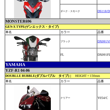
DS118/D
ダーク・スモーク
MONSTER696
GEN-X TYPE(ゲンエックス・タイプ)
車名
カラー
品番
DX091V
ブラック
FL
DX091FL
YAMAHA
YZF-R1 04-06
DOUBLLE BUBBLE(ダブルバブル タイプ)
|| HEIGHT = 150mm
車名
カラー
品番
Y054/C
クリアー