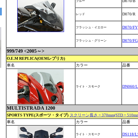
D070/B
ブルー
D070/R
レッド
D070/FY
フラッシュ・イエロー
D070/FG
フラッシュ・グリーン
999/749 <2005～>
O.E.M REPLICA(OEMレプリカ)
車名
カラー
品番
DN060/L
ライト・スモーク
MULTISTRADA 1200
SPORTS TYPE(スポーツ・タイプ)
スクリーン長さ = 370mm(STD = 510mm
車名
カラー
品番
DS118/L
ライト・スモーク