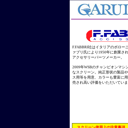
F.FABBRI社はイタリアのボロ
ァブリ氏により1950年に創業さ
アクセサリーパーツメーカー。
2009年WSBのチャンピオンマ
なスクリーン。純正形状の製品や
ス用等を用意、カラーも豊富に用
売され高い評価をいただいていま
スクリーン使用上の注意事項