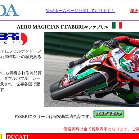
AERO MAGICIAN F.FABBRI
≪ファブリ≫
ーニアにフェルナンド・フ
れた60年以上の歴史ある
シンにも装着される高品質
、ダブルバブル、レー
意され、世界各国で販
す。
FABBRIスクリーンは保安基準適合品です。
価格表時は全て税別表示となります。ご
DUCATI