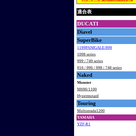
適合表
DUCATI
Diavel
SuperBike
1199PANIGALE/899
1098 series
999 / 749 series
916 / 996 / 998 / 748 series
Naked
Monster
M696/1100
Hypermotard
Touring
Multistrada1200
YAMAHA
YZF-R1