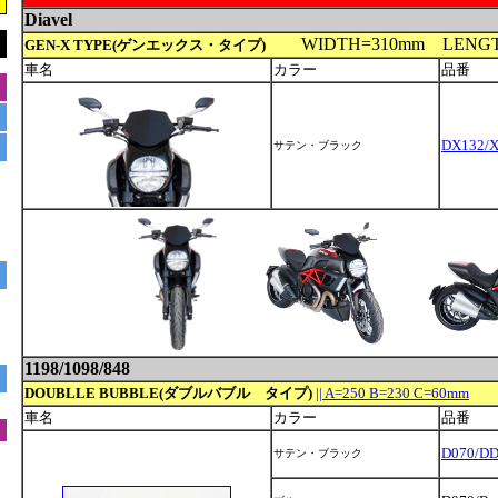
Diavel
WIDTH=310mm LENGT
GEN-X TYPE(ゲンエックス・タイプ)
車名
カラー
品番
DX132/
サテン・ブラック
1198/1098/848
DOUBLLE BUBBLE(ダブルバブル タイプ)
|| A=250 B=230 C=60mm
車名
カラー
品番
D070/D
サテン・ブラック