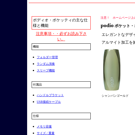
注意！ ホームページ上
ポディオ・ポケッティの主な仕
podio
様と機能
ポケット・
注意事項・・必ずお読み下さ
エレガントなデザ
い。
アルマイト加工を
機能
●
フォルダー管理
●
ランダム演奏
●
スリープ機能
付属品
●
ハンドルブラケット
シャンパンゴールド
●
USB接続ケーブル
仕様
●
メモリ容量
●
サイズ / 重量