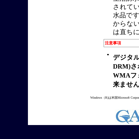
されて
水品で
からな
は直ち
注意事項
■
デジタル著作
DRM)
WMA
来ませ
Windows（R)は米国Microsoft