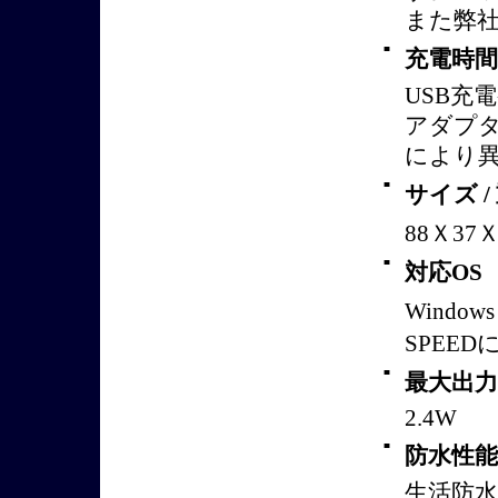
また弊
■
充電時間
USB充
アダプタ
により
■
サイズ /
88Ｘ37Ｘ3
■
対応OS 
Windows（
SPEE
■
最大出力
2.4W
■
防水性能
生活防