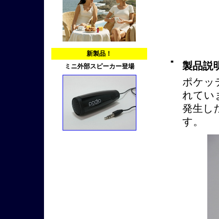
新製品！
■
製品説
ミニ外部スピーカー登場
ポケッ
れてい
発生し
す。