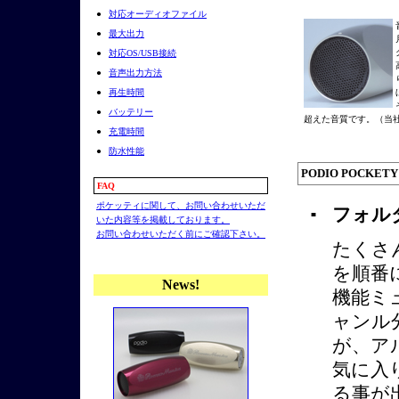
●
対応オーディオファイル
●
最大出力
●
対応OS/USB接続
●
音声出力方法
●
再生時間
●
バッテリー
超えた音質です。（当
●
充電時間
●
防水性能
PODIO POCKET
FAQ
ポケッティに関して、お問い合わせいただ
フォル
■
いた内容等を掲載しております。
お問い合わせいただく前にご確認下さい。
たくさ
を順番
News!
機能ミ
ャンル
が、ア
気に入
る事が