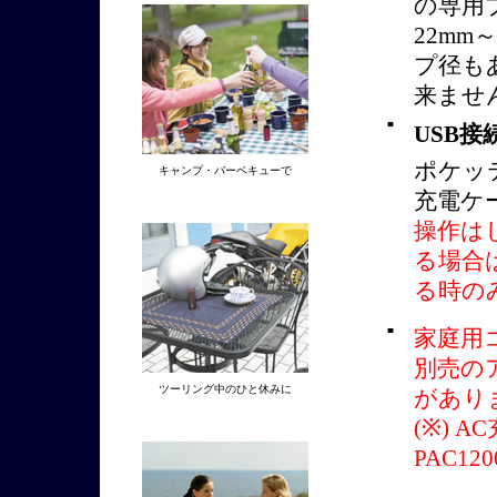
の専用
22m
プ径も
来ませ
■
USB
ポケッ
キャンプ・バーベキューで
充電ケ
操作は
る場合
る時の
■
家庭用
別売の
ツーリング中のひと休みに
があり
(※) 
PAC120