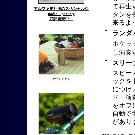
て再生
アルファ乗り用のスペシャルな
タンを
podio pockety
好評発売中！
来るよ
■
ランダ
ポケッ
し演奏
■
スリー
スピー
アウトドアで
ックを
につけ
ド。演
をオフ
自動で
があり