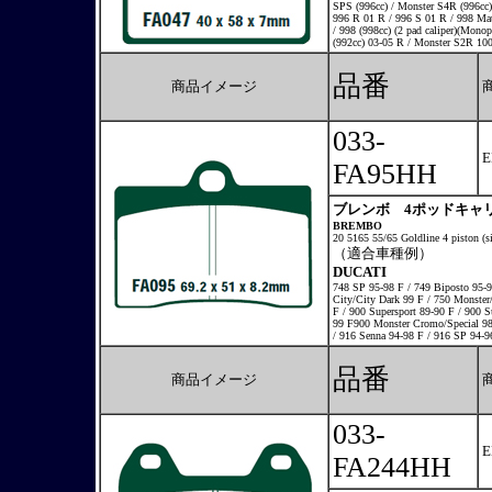
SPS (996cc) / Monster S4R (996cc
996 R 01 R / 996 S 01 R / 998 Matr
/ 998 (998cc) (2 pad caliper)(Mono
(992cc) 03-05 R / Monster S2R 100
品番
商品イメージ
033-
FA95HH
ブレンボ 4ポッドキャリ
BREMBO
20 5165 55/65 Goldline 4 piston (si
（適合車種例）
DUCATI
748 SP 95-98 F / 749 Biposto 95-9
City/City Dark 99 F / 750 Monster
F / 900 Supersport 89-90 F / 900 
99 F900 Monster Cromo/Special 98 
/ 916 Senna 94-98 F / 916 SP 94-9
品番
商品イメージ
033-
FA244HH