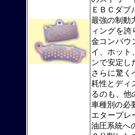
ＥＢＣダブ
最強の制動
ィングを誇
金コンパウ
イ、ホット
ンで安定し
さらに驚く
耗性とディ
るのも、他
車種別の必
エタープレ
油圧系統へ