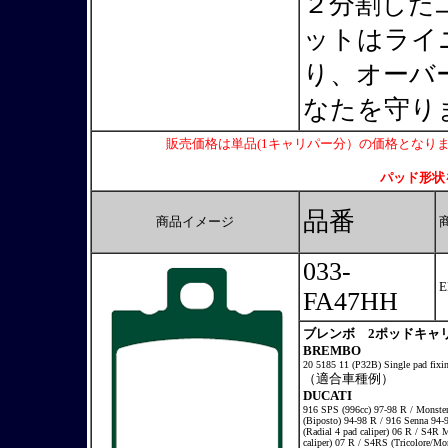
２分割した
ットはライ
り、オーバ
なたを守り
販売価格は単品(1キャリパー分）の価格となり
パッド形状
品番
商品イメージ
033-
FA47HH
ブレンボ 2ポッドキャ
BREMBO
20 5185 11 (P32B) Single pad fix
（適合車種例）
DUCATI
916 SPS (996cc) 97-98 R / Monster
(Biposto) 94-98 R / 916 Senna 94-
(Radial 4 pad caliper) 06 R / S4R M
caliper) 07 R / S4RS (Tricolore/Mon