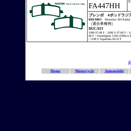
FA447HH
ブレンボ 4ポッドラジ
BREMBO
Monobloc M4 Radial 
（適合車種例）
DUCATI
1098 07-08 F / 1098 S 07-08 F / 
08 F / Streetfighter 1100 (1099cc)
/ 1198 S Superbike 09-10 F
Home
Motorcycle
Automobile