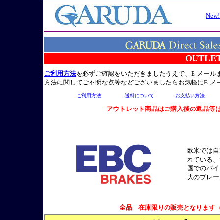
OUTLET S
ご利用方法
を必ずご確認をいただきましたうえで、E-メー
方法に関してご不明な点等などございましたらお気軽にE-メ
ご利用方法
送料について
お支払い方法
アウトレット商品はご購入後の返品等
欧米では自
れている、
国でのバイ
大のブレー
全品 在庫限りの販売となります