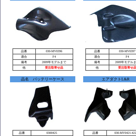
品番
030-MV0396
品番
030-MV0397
適合
F4
適合
F4
備考
2009年モデルまで
備考
2009年モデル
他
受注取寄せ品
他
受注取寄せ
品名 バッテリーケース
エアダクトL&R
品番
0300425
品番
030-MV0421-42