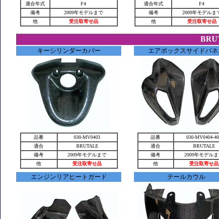
適合年式
F4
適合年式
F4
備考
2009年モデルまで
備考
2009年モデルま
他
受注取寄せ品
他
受注取寄せ品
BRU
キーシリンダーカバー
エアボックスサイドパネ
品番
030-MV0403
品番
030-MV0404-40
適合
BRUTALE
適合
BRUTALE
備考
2009年モデルまで
備考
2009年モデル
他
受注取寄せ品
他
受注取寄せ品
エンジンリアヒートガード
テールカウル