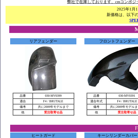
弊社で在庫しております、cmコンポジ
2025年1
新価格は、以下の
SPE
リアフェンダー
フロントフェンダー
品番
030-MV0399
品番
030-MV0391
適合
F4 / BRUTALE
適合年式
F4 / BRUTALE
備考
共に2009年モデルまで
備考
共に2009年モデ
他
受注取寄せ品
他
受注取寄せ品
ヒートガード
キーシリンダーカバー